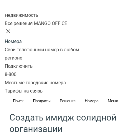
Колл-центр
Недвижимость
Красивые номера
Все решения MANGO OFFICE
для бизнеса помогут
Номера
Свой телефонный номер в любом
Увеличить количество
регионе
обращений
Подключить
8-800
Номер, который хорошо запоминается, приведет
Местные городские номера
больше клиентов, именно поэтому на красивые
Тарифы на связь
номера звонят на 30% чаще
Поиск
Продукты
Решения
Номера
Меню
Создать имидж солидной
организации